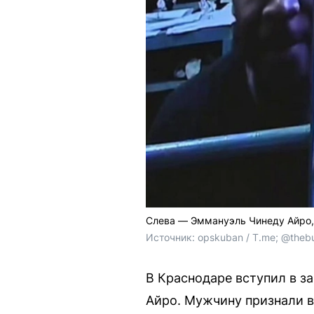
Слева — Эммануэль Чинеду Айро,
Источник: 
opskuban / T.me; @thebur
В Краснодаре вступил в з
Айро. Мужчину признали 