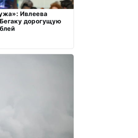
мужа»: Ивлеева
 Бегаку дорогущую
ублей