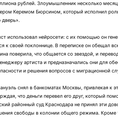
ллиона рублей. Злоумышленник несколько месяц
тером Керемом Бюрсином, который исполнил роль
 дверь».
ст использовал нейросети: с их помощью он ген
ся к своей поклоннице. В переписке он обещал вс
ина поверила, что общается со звездой, и перево
менеджеру артиста и предназначались они для об
пасности и решения вопросов с миграционной с
нуэль снял в банкоматах Москвы, привлекая к э
ерждая, что деньги перевел его друг, который пом
кий районный суд Краснодара не принял эти дов
ишения свободы в колонии общего режима. Кроме 