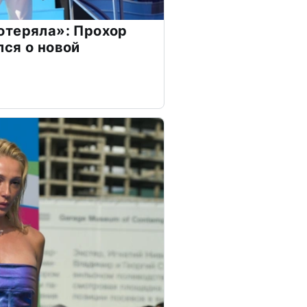
отеряла»: Прохор
ся о новой