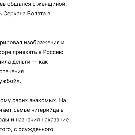
ев общался с женщиной,
 Серкана Болата в
ерировал изображения и
коре приехать в Россию
дила деньги — как
еспечения
лужбой».
тому своих знакомых. На
огает семье нигерийца в
оды и назначил наказание
того, с осужденного