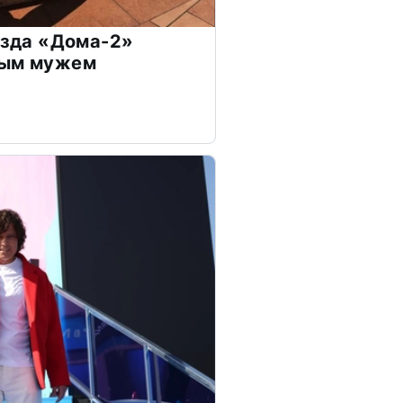
везда «Дома-2»
дым мужем