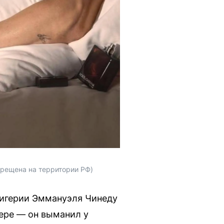
прещена на территории РФ)
Нигерии Эммануэля Чинеду
ере — он выманил у