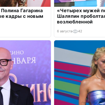
 Полина Гагарина
«Четырех мужей п
ые кадры с новым
Шаляпин проболтал
возлюбленной
6 августа
42