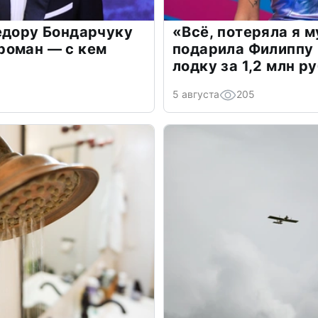
едору Бондарчуку
«Всё, потеряла я 
роман — с кем
подарила Филиппу
лодку за 1,2 млн р
5 августа
205