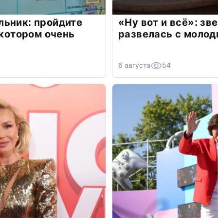
льник: пройдите
«Ну вот и всё»: з
 котором очень
развелась с моло
6 августа
54