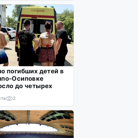
о погибших детей в
ипо-Осиповке
осло до четырех
ста
2