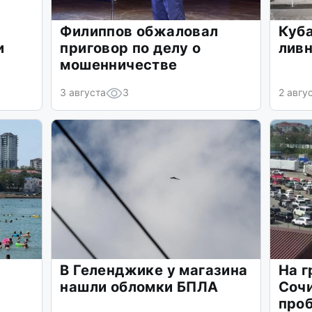
Филиппов обжаловал
Куба
и
приговор по делу о
ливн
мошенничестве
3 августа
3
2 авгу
В Геленджике у магазина
На г
нашли обломки БПЛА
Сочи
про