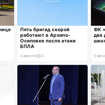
ьнице
Пять бригад скорой
ФК 
работают в Архипо-
две
Осиповке после атаки
шко
БПЛА
3 августа
3
3 авгу