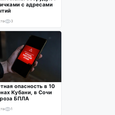
ичками с адресами
ытий
ста
3
тная опасность в 10
нах Кубани, в Сочи
гроза БПЛА
ста
1