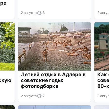
оре
2 августа
3
2 авгу
Летний отдых в Адлере в
Как 
скую
советские годы:
сове
фотоподборка
80-
2 августа
2
2 авгу