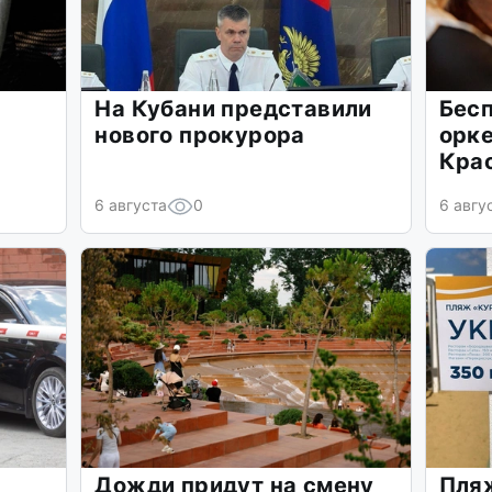
На Кубани представили
Бес
нового прокурора
орке
Кра
6 августа
0
6 авгу
Дожди придут на смену
Пля