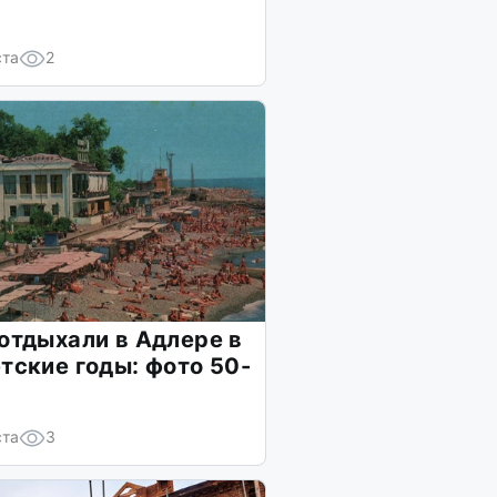
ста
2
отдыхали в Адлере в
тские годы: фото 50-
х
ста
3