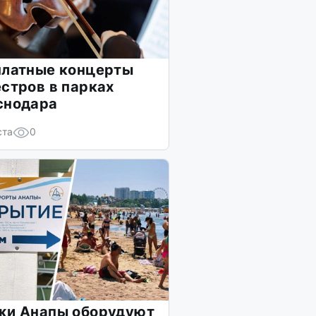
платные концерты
стров в парках
снодара
ста
0
жи Анапы оборудуют