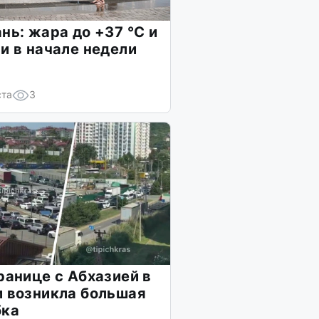
нь: жара до +37 °C и
и в начале недели
ста
3
ранице с Абхазией в
 возникла большая
бка