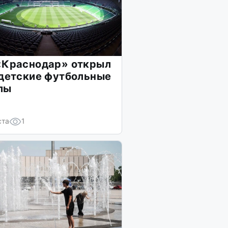
«Краснодар» открыл
 детские футбольные
лы
ста
1