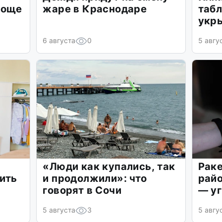
роще
жаре в Краснодаре
табл
укр
6 августа
0
5 авгу
«Люди как купались, так
Раке
ить
и продолжили»: что
райо
говорят в Сочи
— у
5 августа
3
5 авгу