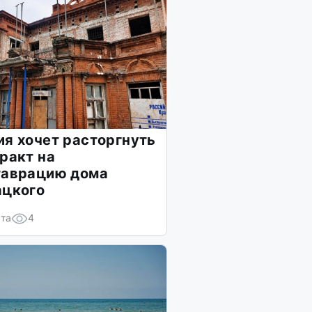
я хочет расторгнуть
ракт на
таврацию дома
ацкого
ста
4