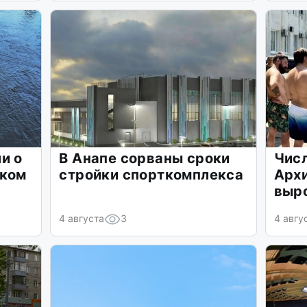
и о
В Анапе сорваны сроки
Числ
ском
стройки спорткомплекса
Арх
выр
4 августа
3
4 авгу