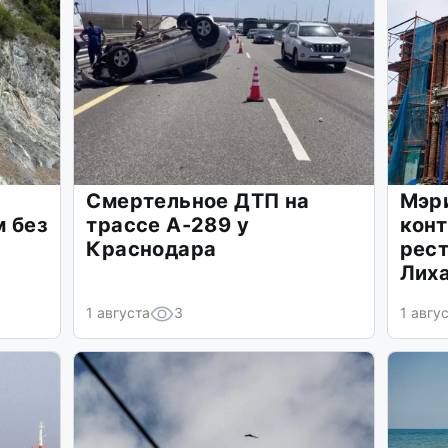
Смертельное ДТП на
Мэри
м без
трассе А-289 у
конт
Краснодара
рес
Лих
1 августа
3
1 авгу