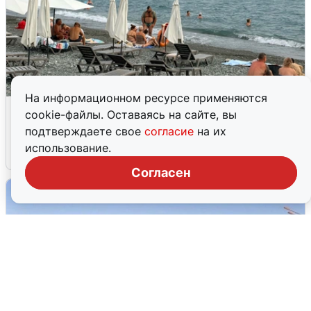
На информационном ресурсе применяются
Жители и туристы Сочи рассказали
cookie-файлы. Оставаясь на сайте, вы
об атаке БПЛА 5 августа
подтверждаете свое
согласие
на их
использование.
5 августа
0
Согласен