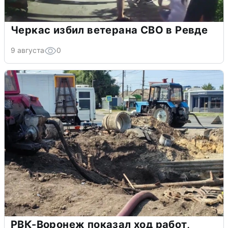
Черкас избил ветерана СВО в Ревде
9 августа
0
РВК-Воронеж показал ход работ,