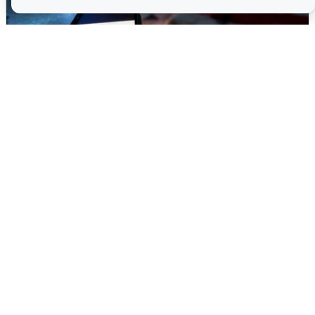
Ночью в Самарской области завыли
сирены
8 августа
0