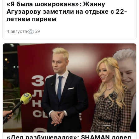
«Я была шокирована»: Жанну
Агузарову заметили на отдыхе с 22-
летнем парнем
4 августа
59
«Дед разбушевался»: SHAMAN довел