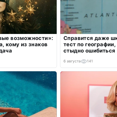
овые возможности»:
Справится даже шк
а, кому из знаков
тест по географии,
дача
стыдно ошибиться
6 августа
141