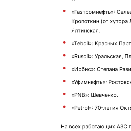
«Газпромнефть»: Селе
Кропоткин (от хутора 
Ялтинская.
«Teboil»: Красных Пар
«Rusoil»: Уральская, П
«Ирбис»: Степана Рази
«Уфимнефть»: Ростовс
«PNB»: Шевченко.
«Petrol»: 70-летия Окт
На всех работающих АЗС п