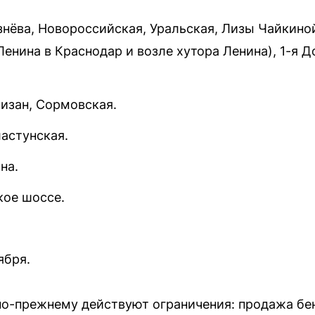
знёва, Новороссийская, Уральская, Лизы Чайкино
Ленина в Краснодар и возле хутора Ленина), 1-я 
тизан, Сормовская.
ластунская.
на.
кое шоссе.
ября.
о-прежнему действуют ограничения: продажа бе