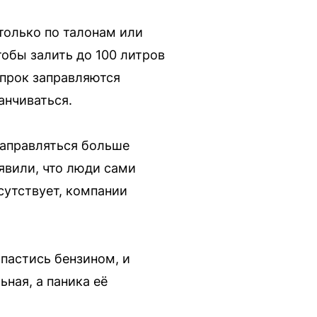
только по талонам или
обы залить до 100 литров
впрок заправляются
анчиваться.
заправляться больше
явили, что люди сами
сутствует, компании
апастись бензином, и
ная, а паника её