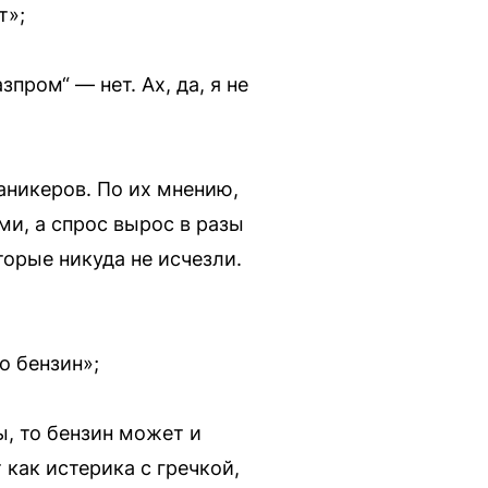
т»;
зпром“ — нет. Ах, да, я не
аникеров. По их мнению,
и, а спрос вырос в разы
торые никуда не исчезли.
о бензин»;
ы, то бензин может и
 как истерика с гречкой,