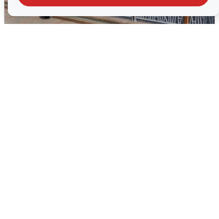
В Туре вода убывает, на других реках
области прибывает
4 августа
0