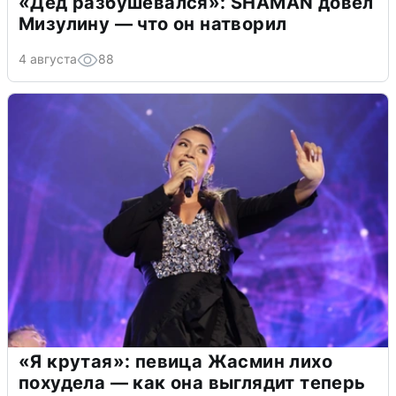
«Дед разбушевался»: SHAMAN довел
Мизулину — что он натворил
4 августа
88
«Я крутая»: певица Жасмин лихо
похудела — как она выглядит теперь