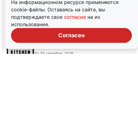
На информационном ресурсе применяются
cookie-файлы. Оставаясь на сайте, вы
Скидка 35% по промокоду на детские
подтверждаете свое
согласие
на их
курсы
использование.
До 31 декабря, 2026
Согласен
Пригласите друга и получите 2500
бонусов на счет
До 30 сентября, 2026
Все промокоды