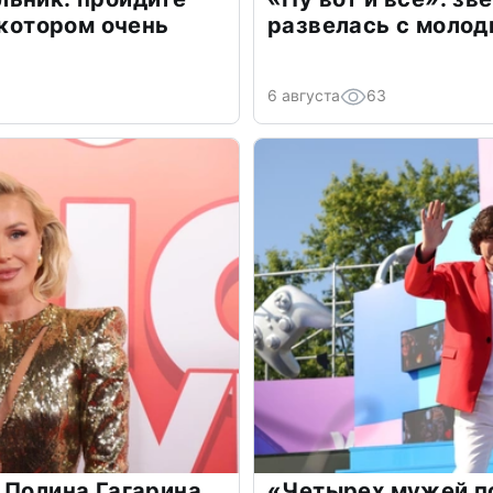
 котором очень
развелась с моло
6 августа
63
 Полина Гагарина
«Четырех мужей п