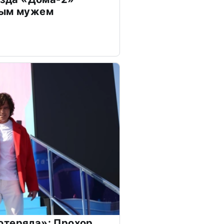
дым мужем
отеряла»: Прохор