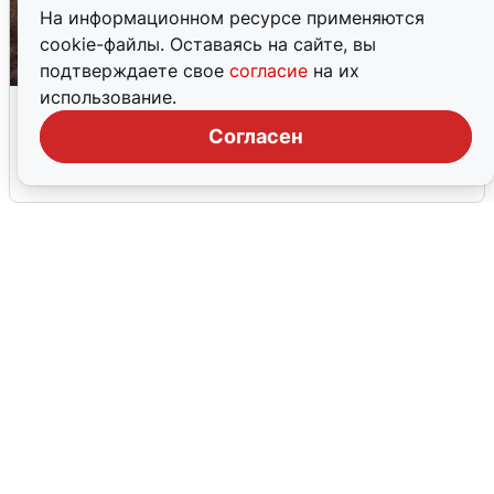
На информационном ресурсе применяются
cookie-файлы. Оставаясь на сайте, вы
подтверждаете свое
согласие
на их
использование.
Опубликована карта отключений
воды в Воронеже
Согласен
6 августа
0