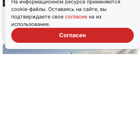
На информационном ресурсе применяются
cookie-файлы. Оставаясь на сайте, вы
Опубликована карта отключений
подтверждаете свое
согласие
на их
воды в Воронеже
использование.
6 августа
0
Согласен
В Сочи сняли угрозу атаки БПЛА,