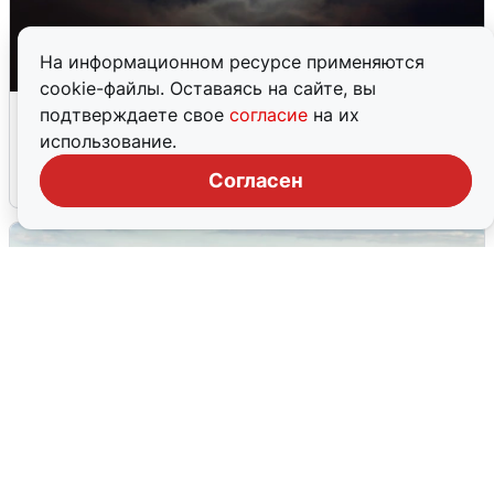
На информационном ресурсе применяются
cookie-файлы. Оставаясь на сайте, вы
Взрывы в Воронеже после сигнала
подтверждаете свое
согласие
на их
тревоги
использование.
Согласен
5 августа
0