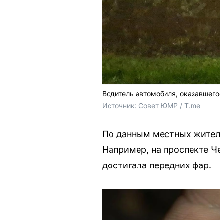
Водитель автомобиля, оказавшегос
Источник: 
Совет ЮМР / T.me
По данным местных жителе
Например, на проспекте Ч
достигала передних фар.