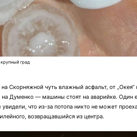
 крупный град
 на Скорняжной чуть влажный асфальт, от „Окея“
 на Думенко — машины стоят на аварийке. Один е
м увидели, что из-за потопа никто не может проех
илейного, возвращавшийся из центра.