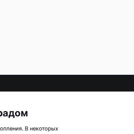
градом
топления. В некоторых