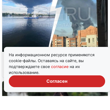
На информационном ресурсе применяются
Ночная атака БПЛА на Ярославль:
cookie-файлы. Оставаясь на сайте, вы
попадания и последствия
подтверждаете свое
согласие
на их
6 августа
0
использование.
Согласен