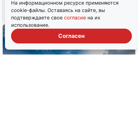
подробности
На информационном ресурсе применяются
cookie-файлы. Оставаясь на сайте, вы
7 августа
0
подтверждаете свое
согласие
на их
использование.
Согласен
МЧС ответило на сообщения о
грохоте в Москве
7 августа
0