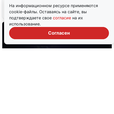
Сирены в Сочи: новая угроза БПЛА
На информационном ресурсе применяются
cookie-файлы. Оставаясь на сайте, вы
6 августа
0
подтверждаете свое
согласие
на их
использование.
Согласен
Взрывы в Воронеже после сигнала
тревоги