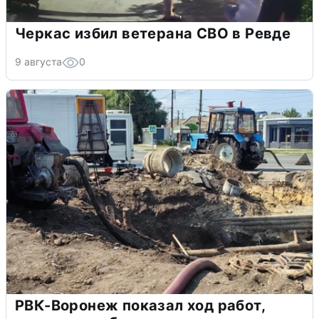
Черкас избил ветерана СВО в Ревде
9 августа
0
РВК-Воронеж показал ход работ,