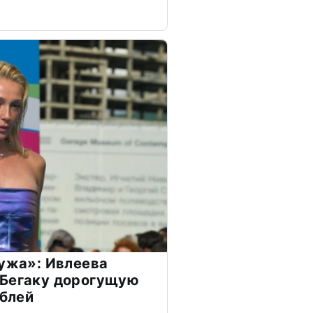
мужа»: Ивлеева
 Бегаку дорогущую
ублей