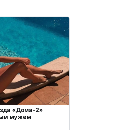
везда «Дома-2»
дым мужем