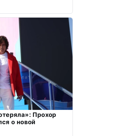
отеряла»: Прохор
ся о новой