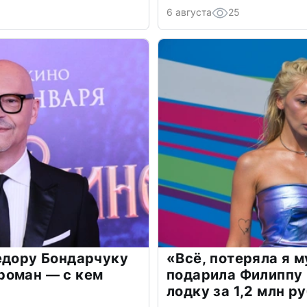
6 августа
25
едору Бондарчуку
«Всё, потеряла я 
роман — с кем
подарила Филиппу
лодку за 1,2 млн р