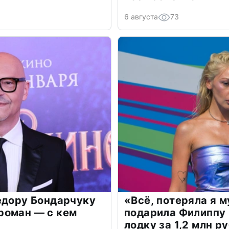
6 августа
73
едору Бондарчуку
«Всё, потеряла я 
роман — с кем
подарила Филиппу
лодку за 1,2 млн р