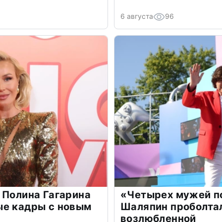
6 августа
96
 Полина Гагарина
«Четырех мужей п
ые кадры с новым
Шаляпин проболтал
возлюбленной