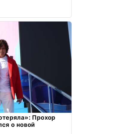
отеряла»: Прохор
ся о новой