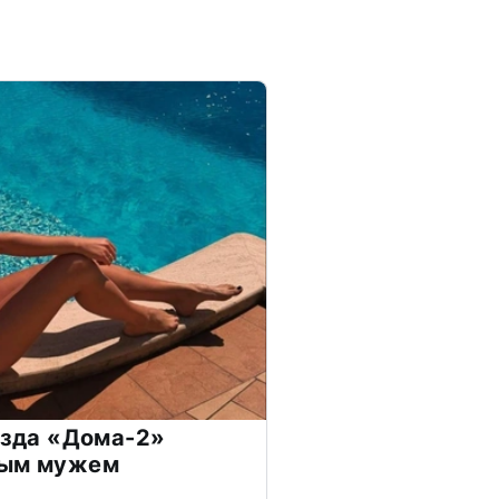
везда «Дома-2»
дым мужем