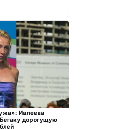
мужа»: Ивлеева
 Бегаку дорогущую
ублей