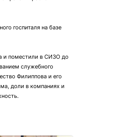
ого госпиталя на базе
а и поместили в СИЗО до
ованием служебного
щество Филиппова и его
ма, доли в компаниях и
жность.