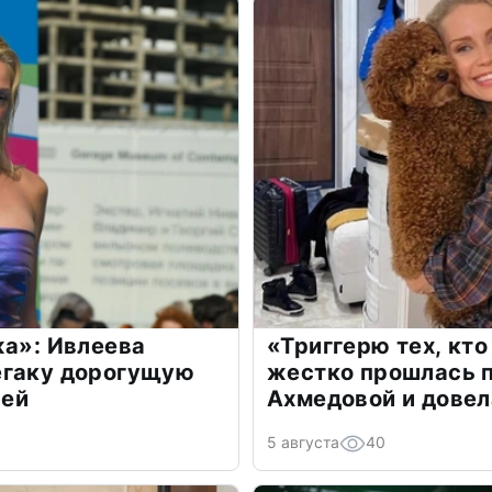
жа»: Ивлеева
«Триггерю тех, кто
егаку дорогущую
жестко прошлась п
лей
Ахмедовой и довел
5 августа
40