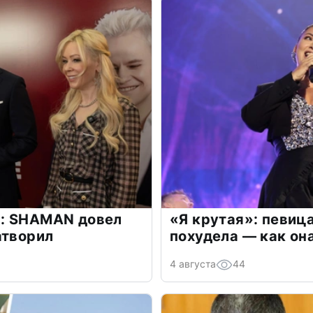
: SHAMAN довел
«Я крутая»: певиц
атворил
похудела — как он
4 августа
44