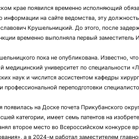
рском крае появился временно исполняющий обяз
о информации на сайте ведомства, эту должность
славович Крушельницкий. До этого, после задер
ункции временно выполняла первый заместитель И
ельницкого пока не опубликована. Известно, что 
й медицинский университет по специальности «Л
ких наук и числится ассистентом кафедры хирург
 профессиональной переподготовки специалистов
ия появилась на Доске почета Прикубанского окру
шей категории, имеет семь патентов на изобрет
занял второе место во Всероссийском конкурсе в
вания», а в 2024-м работал заместителем главно