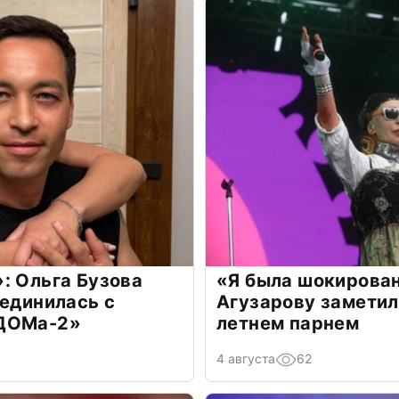
: Ольга Бузова
«Я была шокирова
оединилась с
Агузарову заметил
«ДОМа-2»
летнем парнем
4 августа
62