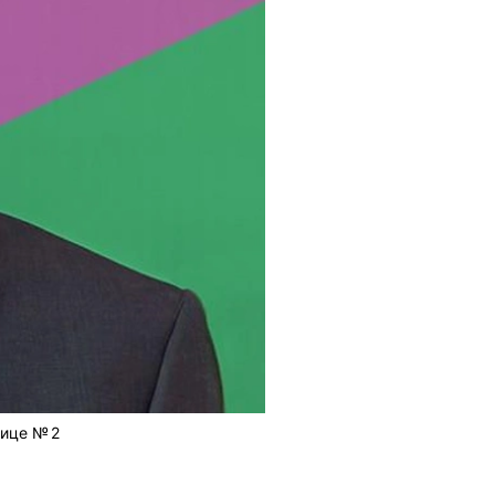
ице № 2