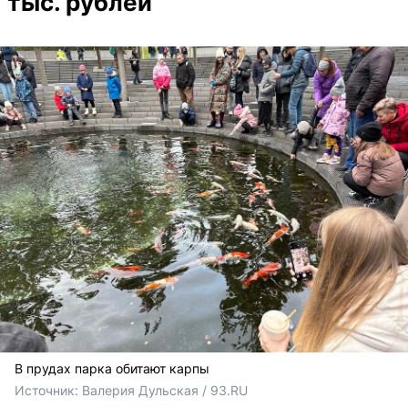
тыс. рублей
В прудах парка обитают карпы
Источник: 
Валерия Дульская / 93.RU