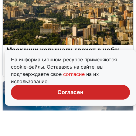
Москвичи услышали грохот в небе:
подробности
На информационном ресурсе применяются
cookie-файлы. Оставаясь на сайте, вы
7 августа
0
подтверждаете свое
согласие
на их
использование.
Согласен