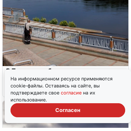
В Туре вода убывает, на других реках
области прибывает
На информационном ресурсе применяются
cookie-файлы. Оставаясь на сайте, вы
4 августа
0
подтверждаете свое
согласие
на их
использование.
Согласен