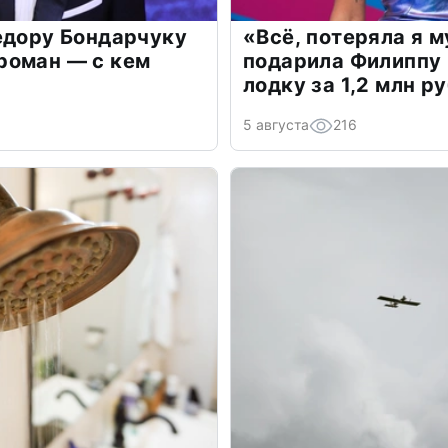
едору Бондарчуку
«Всё, потеряла я 
роман — с кем
подарила Филиппу
лодку за 1,2 млн р
5 августа
216