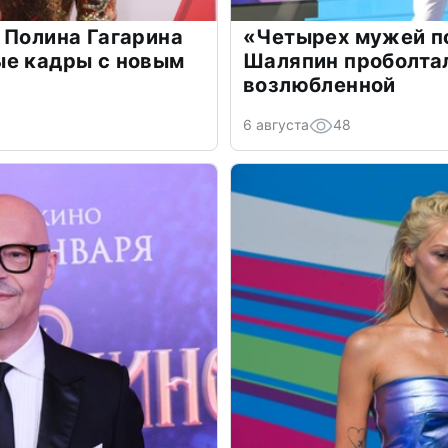
 Полина Гагарина
«Четырех мужей п
ые кадры с новым
Шаляпин проболтал
возлюбленной
6 августа
48