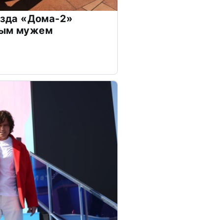
везда «Дома-2»
дым мужем