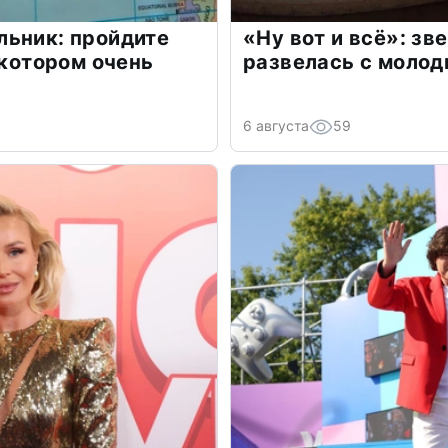
льник: пройдите
«Ну вот и всё»: з
 котором очень
развелась с моло
6 августа
59