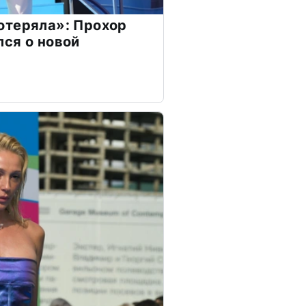
отеряла»: Прохор
ся о новой