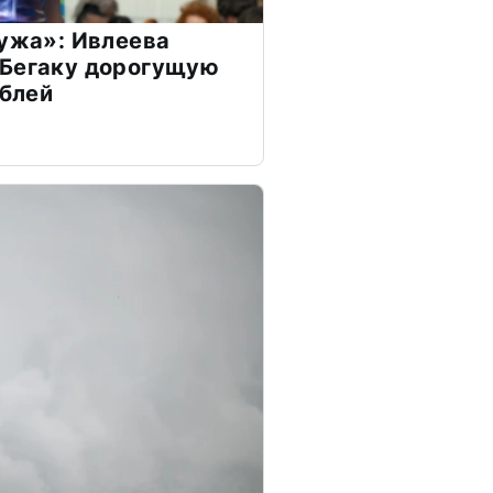
мужа»: Ивлеева
 Бегаку дорогущую
ублей