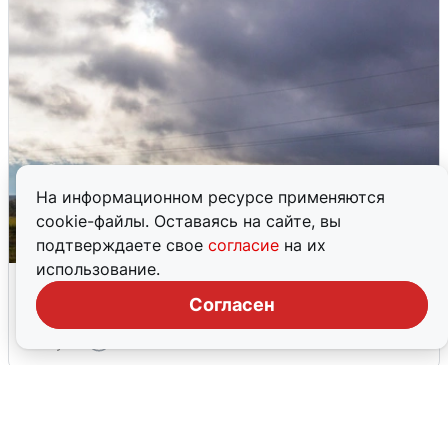
На информационном ресурсе применяются
cookie-файлы. Оставаясь на сайте, вы
подтверждаете свое
согласие
на их
использование.
Над ХМАО впервые сбили
беспилотники
Согласен
3 августа
0