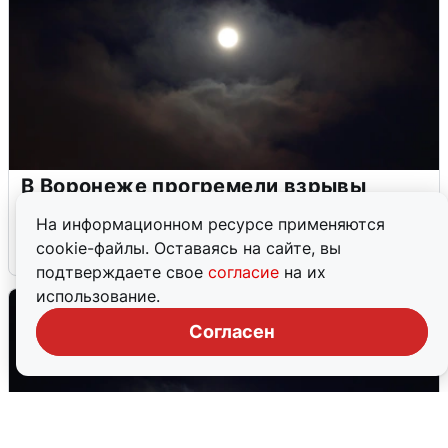
В Воронеже прогремели взрывы
после сигнала тревоги
На информационном ресурсе применяются
cookie-файлы. Оставаясь на сайте, вы
5 августа
0
подтверждаете свое
согласие
на их
использование.
Согласен