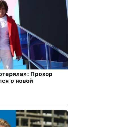
отеряла»: Прохор
ся о новой