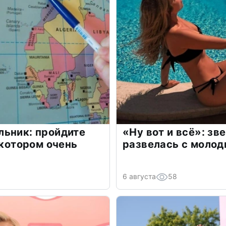
льник: пройдите
«Ну вот и всё»: з
 котором очень
развелась с моло
6 августа
58