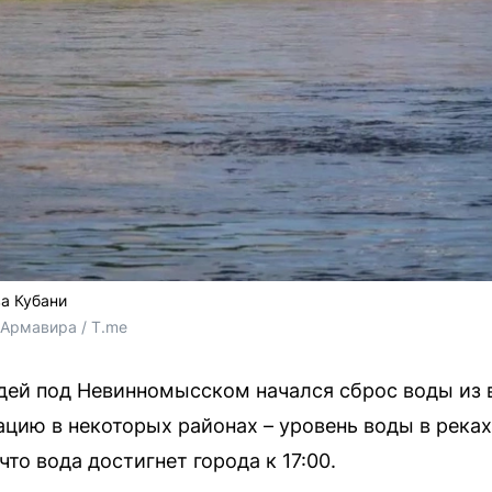
а Кубани
Армавира / T.me
дей под Невинномысском начался сброс воды из
цию в некоторых районах – уровень воды в реках 
то вода достигнет города к 17:00.