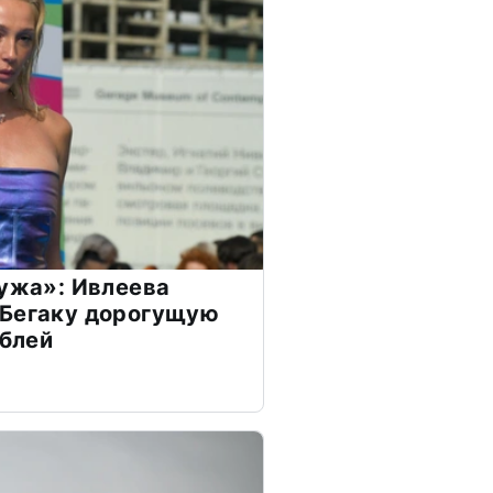
мужа»: Ивлеева
 Бегаку дорогущую
ублей