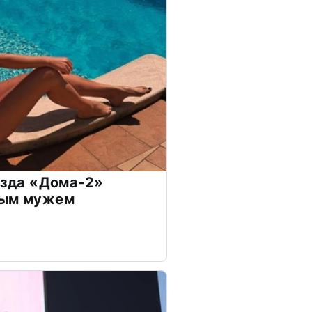
везда «Дома-2»
дым мужем