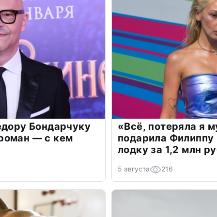
едору Бондарчуку
«Всё, потеряла я 
роман — с кем
подарила Филиппу
лодку за 1,2 млн р
5 августа
216