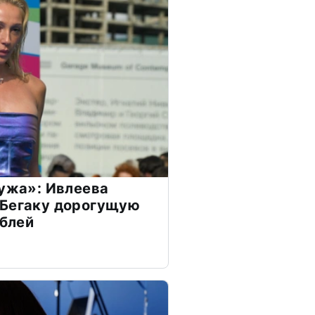
мужа»: Ивлеева
 Бегаку дорогущую
ублей