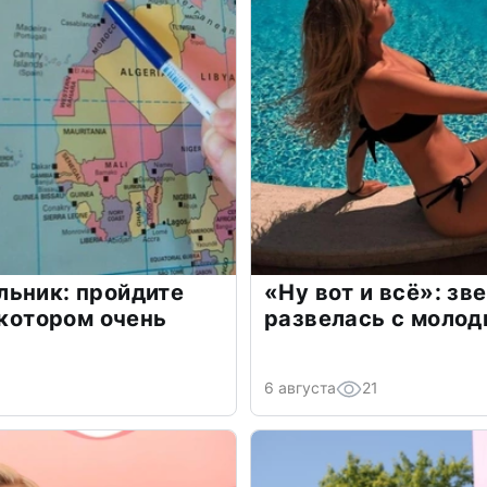
льник: пройдите
«Ну вот и всё»: з
 котором очень
развелась с моло
6 августа
21