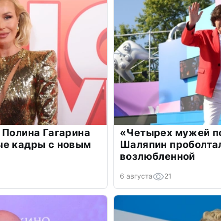
 Полина Гагарина
«Четырех мужей п
ые кадры с новым
Шаляпин проболтал
возлюбленной
6 августа
21