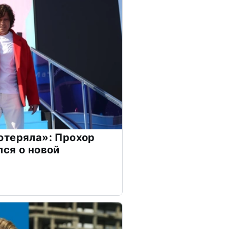
отеряла»: Прохор
ся о новой