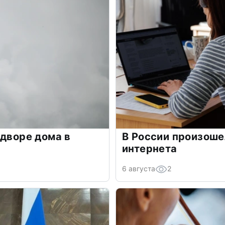
 дворе дома в
В России произош
интернета
6 августа
2