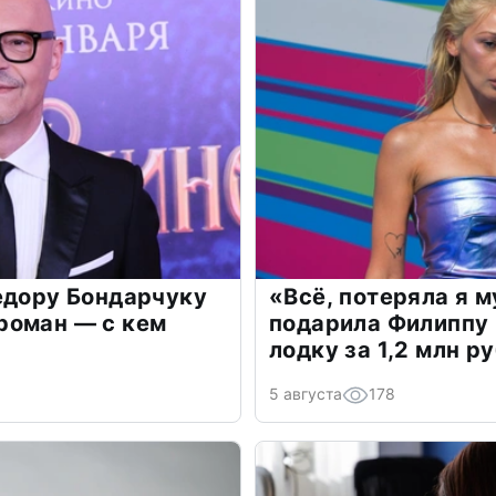
едору Бондарчуку
«Всё, потеряла я 
роман — с кем
подарила Филиппу
лодку за 1,2 млн р
5 августа
178