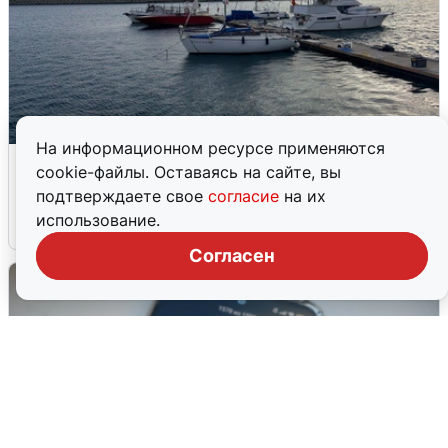
На информационном ресурсе применяются
В Сочи сняли угрозу атаки БПЛА,
cookie-файлы. Оставаясь на сайте, вы
аэропорт закрыт
подтверждаете свое
согласие
на их
использование.
6 августа
0
Согласен