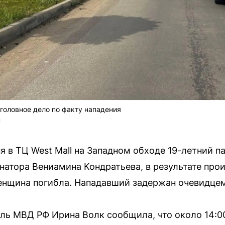
головное дело по факту нападения
U
 в ТЦ West Mall на Западном обходе 19-летний п
натора Вениамина Кондратьева, в результате про
енщина погибла. Нападавший задержан очевидце
ь МВД РФ Ирина Волк сообщила, что около 14:00