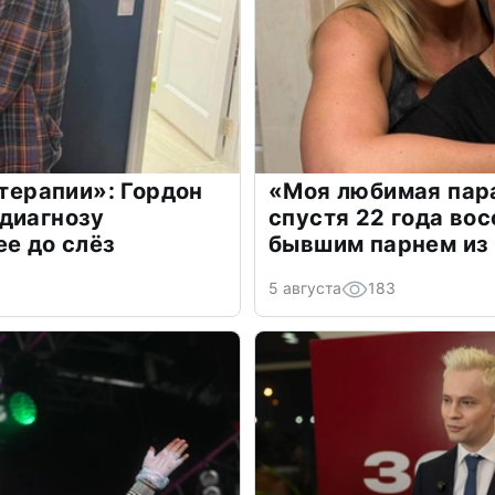
 терапии»: Гордон
«Моя любимая пара
диагнозу
спустя 22 года во
ее до слёз
бывшим парнем из
5 августа
183