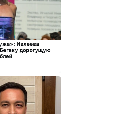
мужа»: Ивлеева
 Бегаку дорогущую
ублей