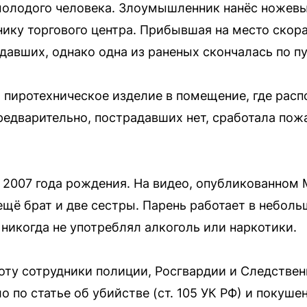
молодого человека. Злоумышленник нанёс ножевы
нику торгового центра. Прибывшая на место ско
давших, однако одна из раненых скончалась по пу
пиротехническое изделие в помещение, где рас
редварительно, пострадавших нет, сработала пож
007 года рождения. На видео, опубликованном М
 ещё брат и две сестры. Парень работает в небо
, никогда не употреблял алкоголь или наркотики.
ту сотрудники полиции, Росгвардии и Следствен
 по статье об убийстве (ст. 105 УК РФ) и покушени