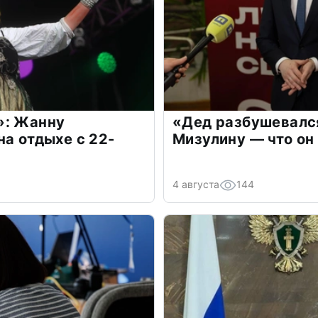
»: Жанну
«Дед разбушевалс
на отдыхе с 22-
Мизулину — что он
4 августа
144