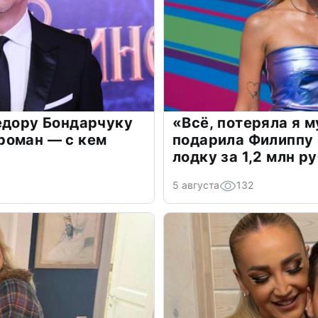
едору Бондарчуку
«Всё, потеряла я 
роман — с кем
подарила Филиппу
лодку за 1,2 млн р
5 августа
132