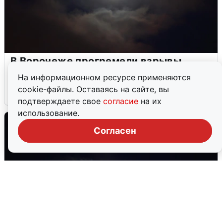
В Воронеже прогремели взрывы
после сигнала тревоги
На информационном ресурсе применяются
cookie-файлы. Оставаясь на сайте, вы
5 августа
0
подтверждаете свое
согласие
на их
использование.
Согласен