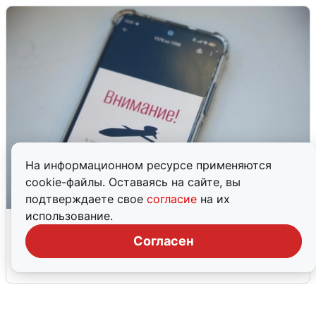
На информационном ресурсе применяются
cookie-файлы. Оставаясь на сайте, вы
подтверждаете свое
согласие
на их
использование.
Ракетная опасность в Свердловской
области: что известно
Согласен
6 августа
0