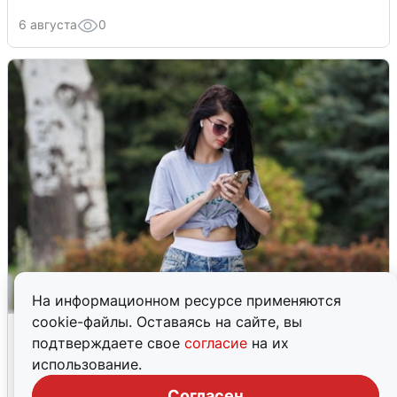
6 августа
0
На информационном ресурсе применяются
cookie-файлы. Оставаясь на сайте, вы
Волгоградцы остались без
подтверждаете свое
согласие
на их
мобильного интернета
использование.
6 августа
0
Согласен