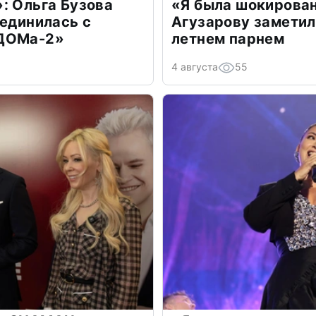
: Ольга Бузова
«Я была шокирова
оединилась с
Агузарову заметил
«ДОМа-2»
летнем парнем
4 августа
55