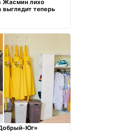
а Жасмин лихо
а выглядит теперь
«Добрый-Юг»