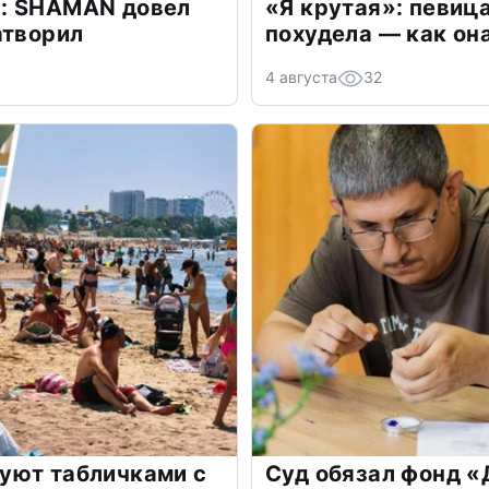
: SHAMAN довел
«Я крутая»: певиц
атворил
похудела — как он
4 августа
32
уют табличками с
Суд обязал фонд 