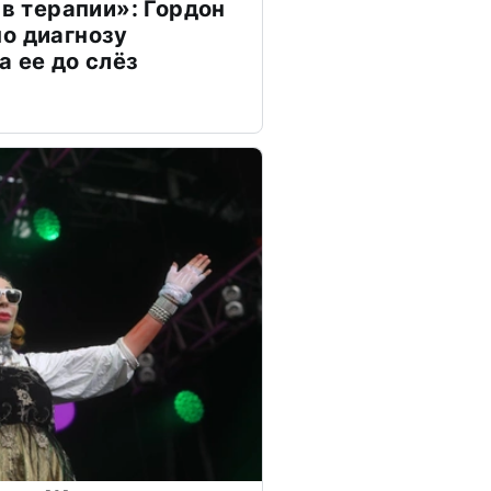
 в терапии»: Гордон
о диагнозу
а ее до слёз