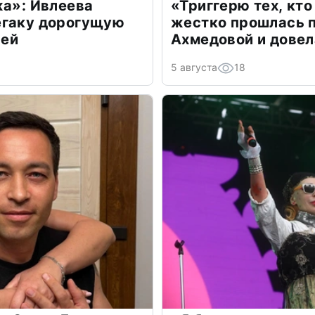
жа»: Ивлеева
«Триггерю тех, кто
егаку дорогущую
жестко прошлась п
лей
Ахмедовой и довел
5 августа
18