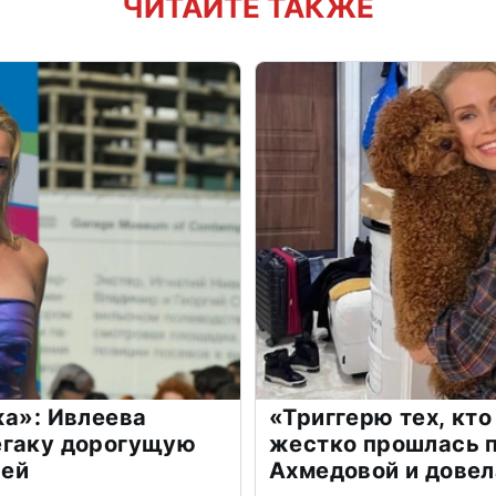
ЧИТАЙТЕ ТАКЖЕ
жа»: Ивлеева
«Триггерю тех, кто
егаку дорогущую
жестко прошлась п
лей
Ахмедовой и довел