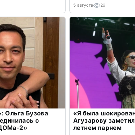
5 августа
29
: Ольга Бузова
«Я была шокирова
оединилась с
Агузарову заметил
«ДОМа-2»
летнем парнем