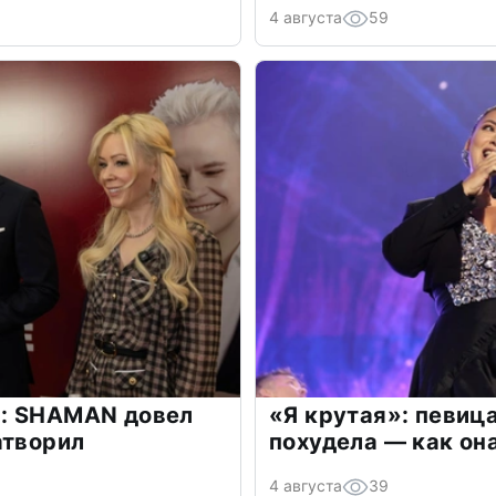
4 августа
59
: SHAMAN довел
«Я крутая»: певиц
атворил
похудела — как он
4 августа
39