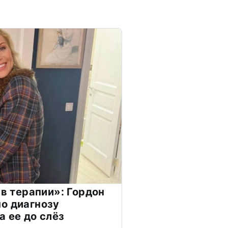
 в терапии»: Гордон
о диагнозу
а ее до слёз