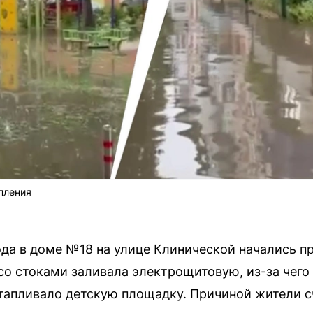
пления
ода в доме №18 на улице Клинической начались 
со стоками заливала электрощитовую, из-за чег
тапливало детскую площадку. Причиной жители 