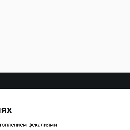
иях
дтоплением фекалиями