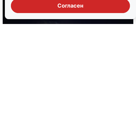
Согласен
Взрывы в Воронеже после сигнала
тревоги
5 августа
0