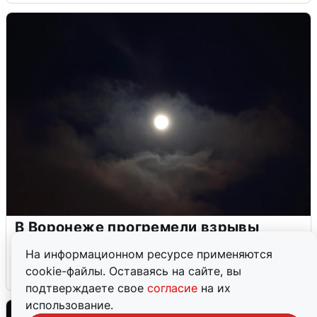
В Воронеже прогремели взрывы
после сигнала тревоги
На информационном ресурсе применяются
cookie-файлы. Оставаясь на сайте, вы
5 августа
0
подтверждаете свое
согласие
на их
использование.