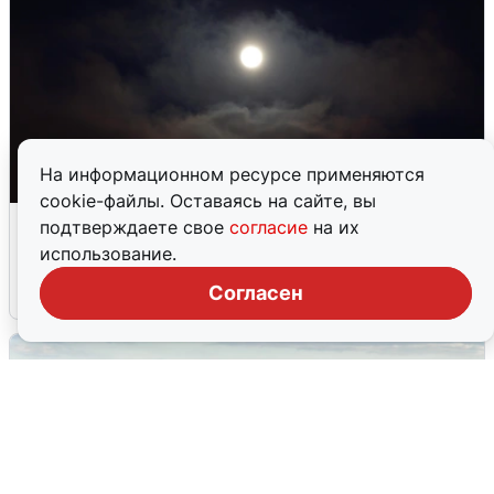
На информационном ресурсе применяются
cookie-файлы. Оставаясь на сайте, вы
Взрывы в Воронеже после сигнала
подтверждаете свое
согласие
на их
тревоги
использование.
Согласен
5 августа
0