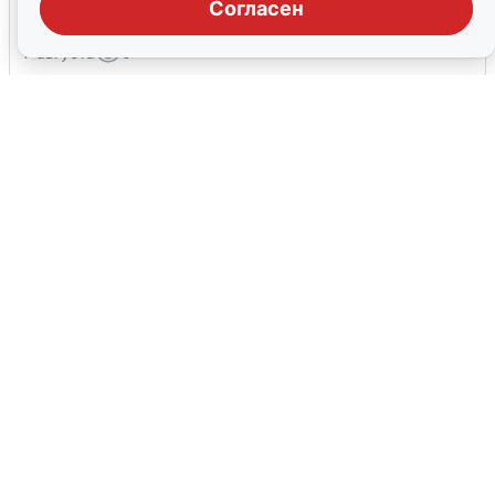
на взрыв
Согласен
7 августа
0
В Сочи объявили угрозу атаки БПЛА и
закрыли пляжи