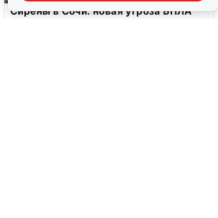
Сирены в Сочи: новая угроза БПЛА
6 августа
0
В Воронеже прогремели взрывы
после сигнала тревоги