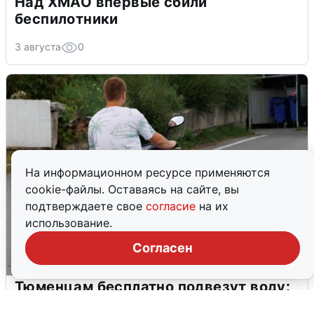
Над ХМАО впервые сбили
беспилотники
3 августа
0
На информационном ресурсе применяются
cookie-файлы. Оставаясь на сайте, вы
подтверждаете свое
согласие
на их
использование.
Согласен
Тюменцам бесплатно подвезут воду:
адреса и график