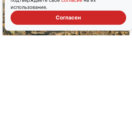
подтверждаете свое
согласие
на их
использование.
Согласен
Москвичи услышали грохот в небе:
подробности
7 августа
0