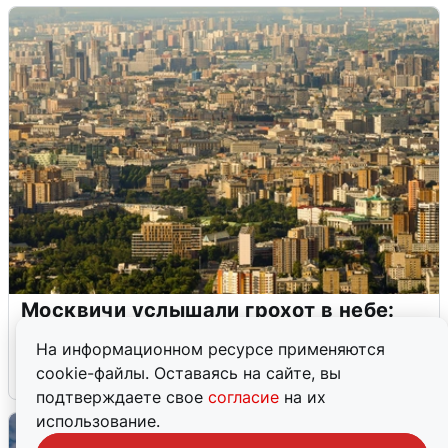
Москвичи услышали грохот в небе:
подробности
На информационном ресурсе применяются
cookie-файлы. Оставаясь на сайте, вы
7 августа
0
подтверждаете свое
согласие
на их
использование.