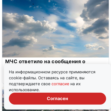
МЧС ответило на сообщения о
грохоте в Москве
На информационном ресурсе применяются
7 августа
0
cookie-файлы. Оставаясь на сайте, вы
подтверждаете свое
согласие
на их
использование.
Согласен