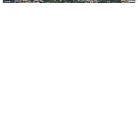
Москвичи услышали грохот, похожий
на взрыв
7 августа
0