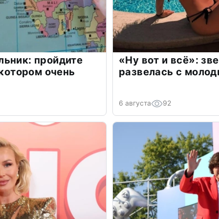
льник: пройдите
«Ну вот и всё»: з
 котором очень
развелась с моло
6 августа
92