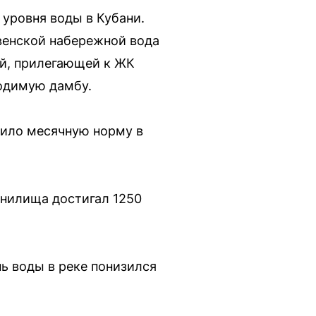
уровня воды в Кубани.
венской набережной вода
ой, прилегающей к ЖК
водимую дамбу.
сило месячную норму в
анилища достигал 1250
нь воды в реке понизился