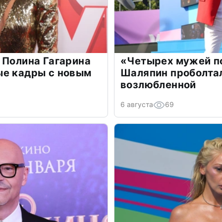
 Полина Гагарина
«Четырех мужей п
ые кадры с новым
Шаляпин проболтал
возлюбленной
6 августа
69