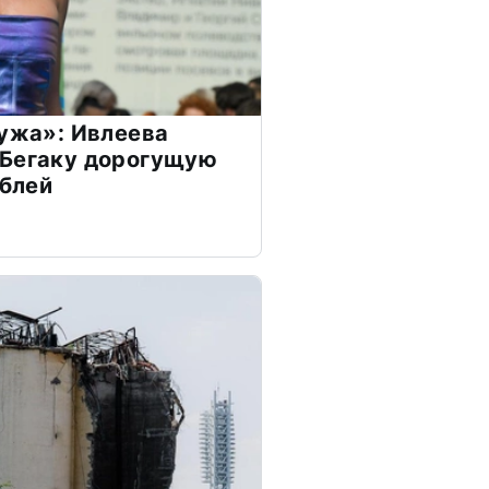
мужа»: Ивлеева
 Бегаку дорогущую
ублей