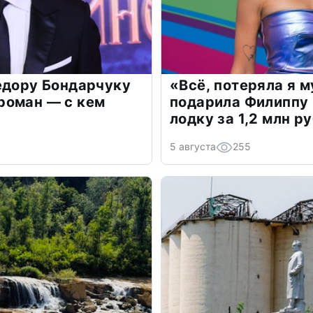
едору Бондарчуку
«Всё, потеряла я 
роман — с кем
подарила Филиппу
лодку за 1,2 млн р
5 августа
255