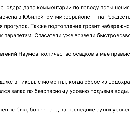
снодара дала комментарии по поводу повышения 
мечена в Юбилейном микрорайоне — на Рождест
ля прогулок. Также подтопление грозит набережн
к парапетам. Спасатели уже возвели быстровоз
вгений Наумов, количество осадков в мае превы
 даже в пиковые моменты, когда сброс из водохр
елся запас по безопасному уровню подъема воды.
н не был, более того, за последние сутки урове