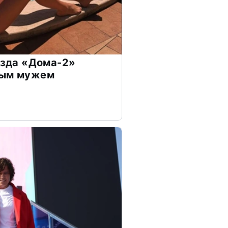
везда «Дома-2»
дым мужем