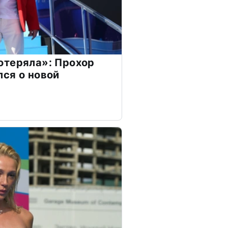
отеряла»: Прохор
ся о новой