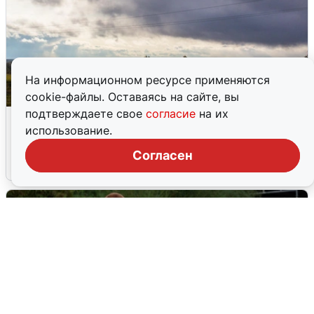
На информационном ресурсе применяются
cookie-файлы. Оставаясь на сайте, вы
подтверждаете свое
согласие
на их
Над ХМАО впервые сбили
использование.
беспилотники
Согласен
3 августа
0