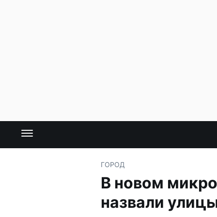
ГОРОД
В новом микр
назвали улиц